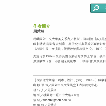
作者簡介
周慧玲
現職國立中央大學英文系所／教授，同時擔任該校黑盒
戲劇曁表演影音資料庫，數位化並典藏逾700筆影
《表演中國：女演員，視覺政治與表演文 化，1910-
周慧玲於1997年取得美國表演研究所博士學位，參
原創劇本（含一部合編京劇劇本），執導8部原創戲
【表演台灣彙編：劇本，設計，技術，1943～】戲劇
出 版 單 位／國立中央大學黑盒子表演藝術中心
發 行 人／周景揚
地 址
／
桃園縣中壢市中大路300號
信 箱／theatre@ncu.edu.tw
總 編 輯／周慧玲