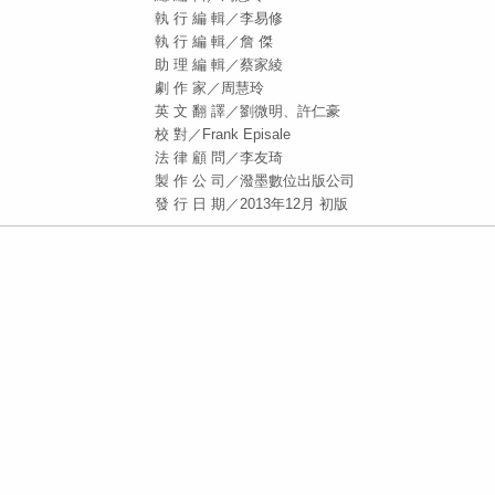
執 行 編 輯／李易修
執 行 編 輯／詹 傑
助 理 編 輯／蔡家綾
劇 作 家／周慧玲
英 文 翻 譯／劉微明、許仁豪
校 對／Frank Episale
法 律 顧 問／李友琦
製 作 公 司／潑墨數位出版公司
發 行 日 期／2013年12月 初版