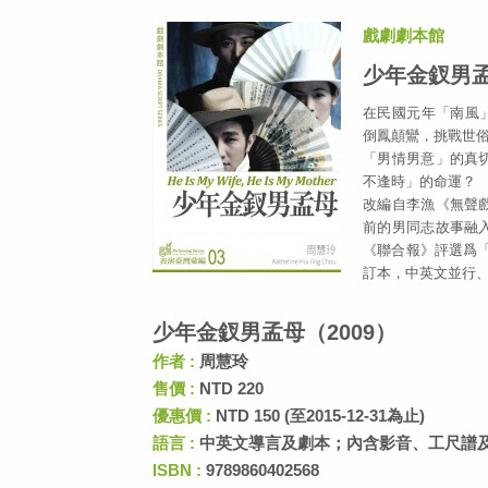
戲劇劇本館
少年金釵男孟
在民國元年「南風
倒鳳顛鸞，挑戰世
「男情男意」的真
不逢時」的命運？
改編自李漁《無聲
前的男同志故事融
《聯合報》評選爲「
訂本，中英文並行
少年金釵男孟母（2009）
作者 :
周慧玲
售價 :
NTD 220
優惠價 :
NTD 150 (至2015-12-31為止)
語言 :
中英文導言及劇本；內含影音、工尺譜
ISBN :
9789860402568