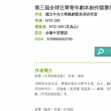
第三屆全球泛華青年劇本創作競賽
作者 :
國立中央大學戲劇暨表演研究室
售價 :
NTD 285
優惠價 :
NTD 200 (至為止)
語言 :
全書中英雙語
ISBN :
9789860553765
作者簡介
首獎《月亮的南交點》 作者／張杭
1985年生於北京。畢業於南京大學中文系。詩人，
2016年8月）、評論集《真享樂 當認真——劇場、
劇《月亮的南交點》等。
貳獎《晚年》作者／許鴻昌