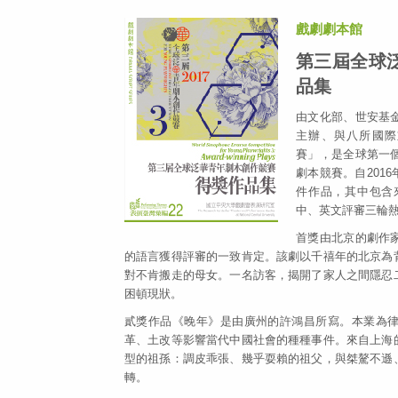
戲劇劇本館
第三屆全球
品集
由文化部、世安基
主辦、與八所國際
賽」，是全球第一
劇本競賽。自2016
件作品，其中包含
中、英文評審三輪熱
首獎由北京的劇作
的語言獲得評審的一致肯定。該劇以千禧年的北京為
對不肯搬走的母女。一名訪客，揭開了家人之間隱忍
困頓現狀。
貳獎作品《晚年》是由廣州的許鴻昌所寫。本業為
革、土改等影響當代中國社會的種種事件。來自上海
型的祖孫：調皮乖張、幾乎耍賴的祖父，與桀驁不遜
轉。