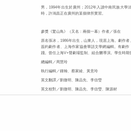
男，1994年出生於廣州；2012年入讀中南民族
時，許鴻昌正在廣州的某個律所實習。
參獎《驚山鳥》（又名：兩個一幕）作者／張在
原名張冰，1986年出生，山東人，現居上海。劇作
簽約劇作者、上海作家協會華語文學網編輯。有劇作
踐。曾任上海V+聲劇場監制、組合嬲導演。學生時期
總編輯／周慧玲
執行編輯／鍾翰、蔡家綾、黃意玲
英文翻譯／劉微明、陳品先、李信瑩
英文校對／劉微明、陳品先、李信瑩、陳源材